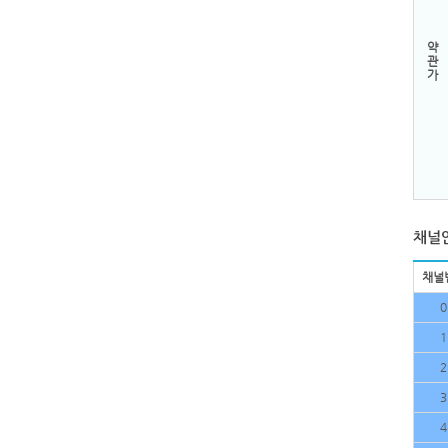
약
관
가
채널
0
1
2
3
4