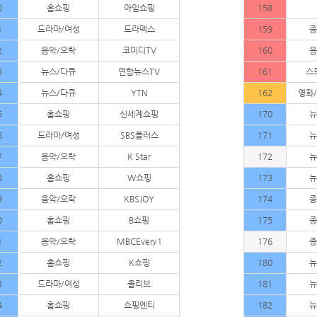
0
홈쇼핑
아임쇼핑
158
1
드라마/여성
드라맥스
159
종
2
음악/오락
코미디TV
160
음
3
뉴스/다큐
연합뉴스TV
161
스
4
뉴스/다큐
YTN
162
영화
5
홈쇼핑
신세계쇼핑
170
뉴
6
드라마/여성
SBS플러스
171
뉴
7
음악/오락
K Star
172
뉴
8
홈쇼핑
W쇼핑
173
뉴
9
음악/오락
KBSJOY
174
종
0
홈쇼핑
B쇼핑
175
종
1
음악/오락
MBCEvery1
176
종
2
홈쇼핑
K쇼핑
180
뉴
3
드라마/여성
올리브
181
뉴
4
홈쇼핑
쇼핑엔티
182
뉴