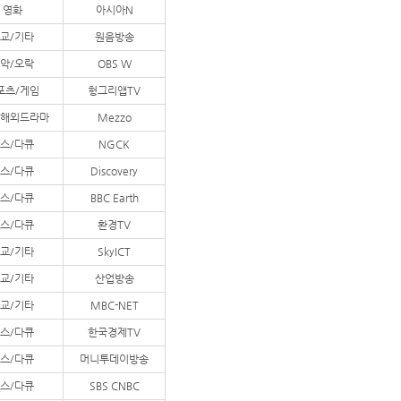
영화
아시아N
교/기타
원음방송
악/오락
OBS W
포츠/게임
헝그리앱TV
/해외드라마
Mezzo
스/다큐
NGCK
스/다큐
Discovery
스/다큐
BBC Earth
스/다큐
환경TV
교/기타
SkyICT
교/기타
산업방송
교/기타
MBC-NET
스/다큐
한국경제TV
스/다큐
머니투데이방송
스/다큐
SBS CNBC