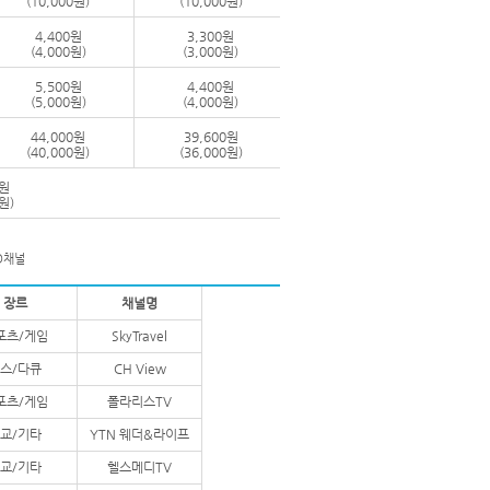
(10,000원)
(10,000원)
4,400원
3,300원
(4,000원)
(3,000원)
5,500원
4,400원
(5,000원)
(4,000원)
44,000원
39,600원
(40,000원)
(36,000원)
0원
0원)
D채널
장르
채널명
포츠/게임
SkyTravel
스/다큐
CH View
포츠/게임
폴라리스TV
교/기타
YTN 웨더&라이프
교/기타
헬스메디TV