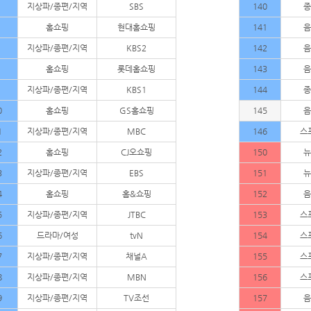
지상파/종편/지역
SBS
140
종
홈쇼핑
현대홈쇼핑
141
음
지상파/종편/지역
KBS2
142
음
홈쇼핑
롯데홈쇼핑
143
음
지상파/종편/지역
KBS1
144
종
0
홈쇼핑
GS홈쇼핑
145
음
1
지상파/종편/지역
MBC
146
스
2
홈쇼핑
CJ오쇼핑
150
뉴
3
지상파/종편/지역
EBS
151
뉴
4
홈쇼핑
홈&쇼핑
152
음
5
지상파/종편/지역
JTBC
153
스
6
드라마/여성
tvN
154
스
7
지상파/종편/지역
채널A
155
스
8
지상파/종편/지역
MBN
156
스
9
지상파/종편/지역
TV조선
157
음