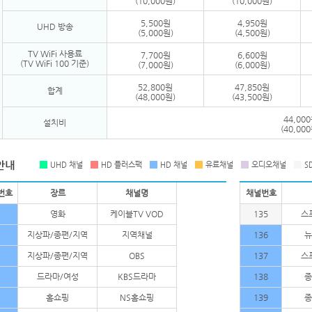
(10,000원)
(10,000원)
5,500원
4,950원
UHD 방송
(5,000원)
(4,500원)
TV WiFi 사용료
7,700원
6,600원
(TV WiFi 100 기준)
(7,000원)
(6,000원)
52,800원
47,850원
합계
(48,000원)
(43,500원)
44,00
설치비
(40,00
UHD 채널
HD 플러스팩
HD 채널
유료채널
오디오채널
S
번호
장르
채널명
채널번호
영화
케이블TV VOD
135
스
지상파/종편/지역
지역채널
136
뉴
지상파/종편/지역
OBS
137
스
드라마/여성
KBS드라마
138
종
홈쇼핑
NS홈쇼핑
139
종