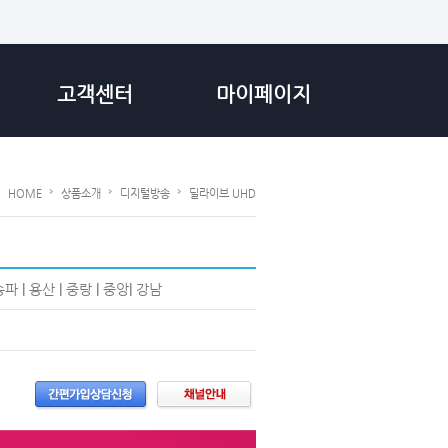
고객센터
마이페이지
HOME
상품소개
디지털방송
딜라이브 UHD
송파
|
용산
|
중랑
|
중앙
|
강남