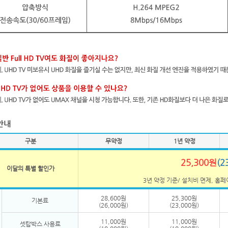
구분
무약정
1년 약정
25,300원
(2
이달의 특별 할인가
3년 약정 기준/ 설치비 면제, 홈
28,600원
25,300원
기본료
(26,000원)
(23,000원)
11,000원
11,000원
셋탑박스 사용료