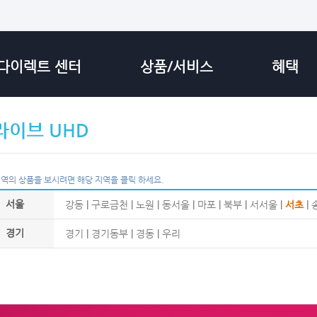
다이렉트 센터
상품/서비스
혜택
지역의 상품을 보시려면 해당 지역을 클릭 하세요.
서울
강동
|
구로금천
|
노원
|
동서울
|
마포
|
북부
|
서서울
|
서초
|
경기
경기
|
경기동부
|
경동
|
우리