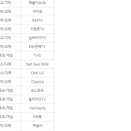
교/기타
예술TVArte
악/오락
아이넷
악/오락
GMTV
악/오락
이벤트TV
교/기타
실버아이TV
악/오락
EtN연예TV
포츠/게임
TVIS
스/다큐
Nat Geo Wild
스/다큐
CNN US
악/오락
Classica
포츠/게임
IB스포츠
포츠/게임
빌리어즈TV
포츠/게임
StarSports
포츠/게임
K바둑
악/오락
채널W