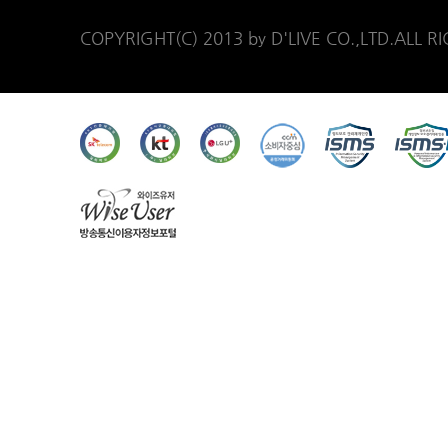
COPYRIGHT(C) 2013 by D'LIVE CO.,LTD.ALL R