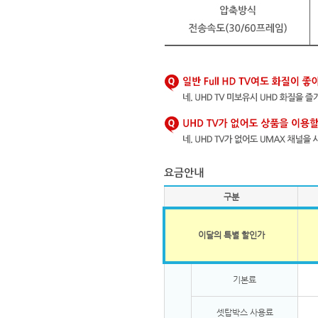
구분
이달의 특별 할인가
기본료
셋탑박스 사용료