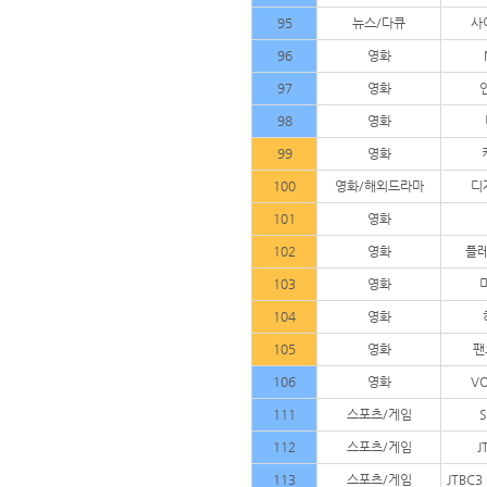
95
뉴스/다큐
사
96
영화
97
영화
98
영화
99
영화
100
영화/해외드라마
디
101
영화
102
영화
플레
103
영화
104
영화
105
영화
팬
106
영화
V
111
스포츠/게임
112
스포츠/게임
J
113
스포츠/게임
JTBC3