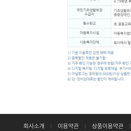
4.19혁명
국민기초생활보장
기초생활보장
수급자
중증장애인,
특수학교
초,중등교육
아동복지시설
아동복지법
사회복지단체
회사에서 필
1) 기본 이용료만 감면 혜택 적용
2) 중복할인 적용은 불가함
3) 거주 확인 가능한 경우에 한함(거주 확인 
4) 디지털 복지형, 디지털 유료채널, 부가
5) 아날로그는 경제형(9,000원)이상 상품만
6) 단, 장비임대료는 할인이 제외됩니다.
회사소개
|
이용약관
|
상품이용약관
|