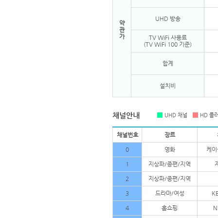
UHD 방송
약
관
가
TV WiFi 사용료
(TV WiFi 100 기준)
합계
설치비
UHD 채널
HD 플
채널번호
장르
0
영화
케이
1
지상파/종편/지역
2
지상파/종편/지역
3
드라마/여성
K
4
홈쇼핑
N