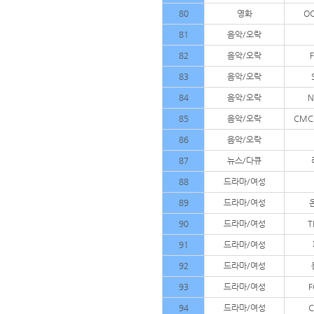
80
영화
O
81
음악/오락
82
음악/오락
83
음악/오락
84
음악/오락
N
85
음악/오락
CMC
86
음악/오락
87
뉴스/다큐
88
드라마/여성
89
드라마/여성
90
드라마/여성
T
91
드라마/여성
92
드라마/여성
93
드라마/여성
F
94
드라마/여성
C