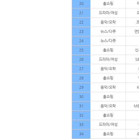
20
홈쇼핑
21
드라마/여성
22
음악/오락
23
뉴스/다큐
연
24
뉴스/다큐
25
홈쇼핑
신
26
드라마/여성
S
27
음악/오락
28
홈쇼핑
29
음악/오락
30
홈쇼핑
31
음악/오락
MB
32
홈쇼핑
33
드라마/여성
34
홈쇼핑