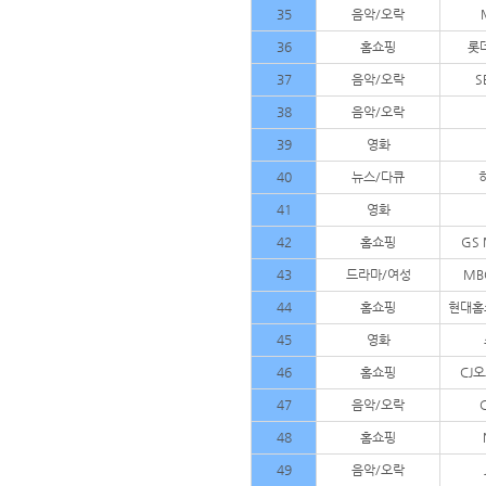
35
음악/오락
36
홈쇼핑
롯데
37
음악/오락
S
38
음악/오락
39
영화
40
뉴스/다큐
41
영화
42
홈쇼핑
GS 
43
드라마/여성
MB
44
홈쇼핑
현대홈
45
영화
46
홈쇼핑
CJ
47
음악/오락
48
홈쇼핑
49
음악/오락