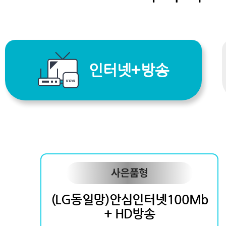
인터넷+방송
(LG동일망)안심인터넷100Mb
+ HD방송