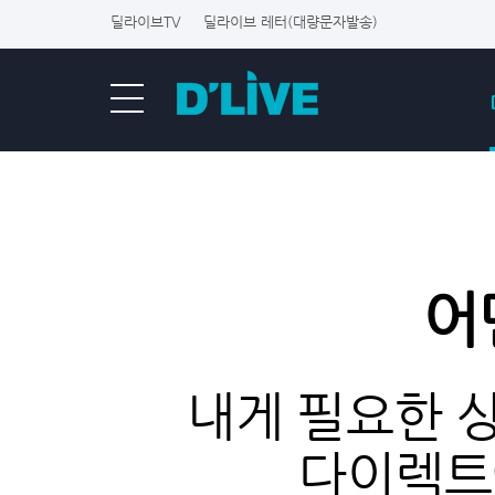
딜라이브TV
딜라이브 레터(대량문자발송)
어
내게 필요한 
다이렉트