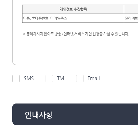
설치비
설치비 면제시
1년 이내
개인정보 수집항목
이름, 휴대폰번호, 이메일주소
딜라이브
※ 1. 약정이용 기간별 할인반환
※ 동의하시지 않아도 방송 /인터넷 서비스 가입 신청을 하실 수 있습니다.
예시) 1년약정기준 11개월 사
: (6개월×할인금액×100%)+
금액×-10%)
SMS
TM
Email
3년약정
1~6개월
7~12개월
13
부과율
100%
60%
20%
안내사항
2. 이용 개월수(사용 개월수) 