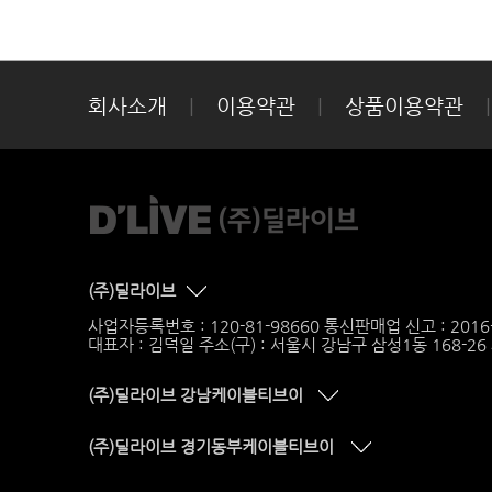
이전 가입자의 경우 회사가 정
회사소개
|
이용약관
|
상품이용약관
|
○ 사은품 반환금 : 사은품금액/1
※ 사용기간 산정 시 일할 계산
(주)딜라이브
사업자등록번호 : 120-81-98660 통신판매업 신고 : 201
대표자 : 김덕일 주소(구) : 서울시 강남구 삼성1동 168-2
(주)딜라이브 강남케이블티브이
(주)딜라이브 경기동부케이블티브이