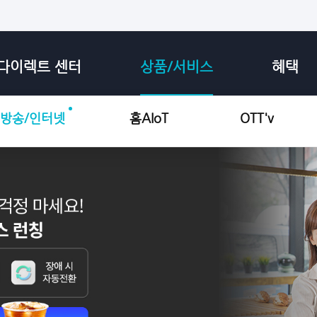
다이렉트 센터
상품/서비스
혜택
방송/인터넷
홈AIoT
OTT'v