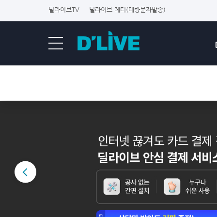
딜라이브TV
딜라이브 레터(대량문자발송)