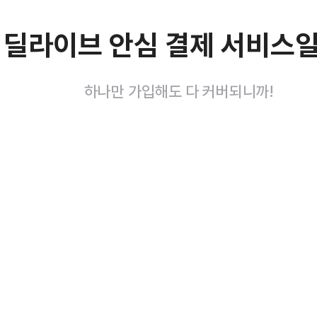
 딜라이브 안심 결제 서비스
하나만 가입해도 다 커버되니까!
없이
초간편 설치,
 자동 전환
바로 사용 
장애 감지 시
복잡한 선 공사 없이
작 없이
단말기 전원만 연결
내 무선 전환돼요!
즉시 개통! 야외도 O