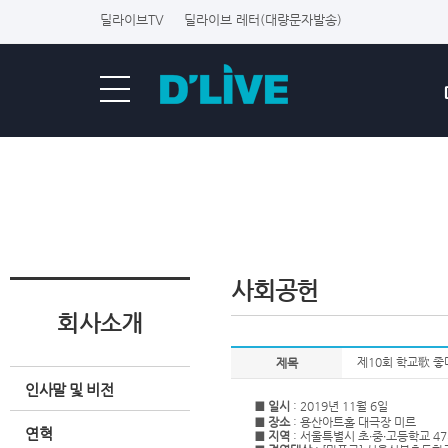
딜라이브TV
딜라이브 레터(대량문자발송)
사회공헌
회사소개
제10회 학교歌 좋
제목
인사말 및 비전
■ 일시
:
2019
년
11
월
6
일
■ 장소
:
용산아트홀 대극장 미르
연혁
■ 지역
:
서울특별시 초∙중∙고등학교
47