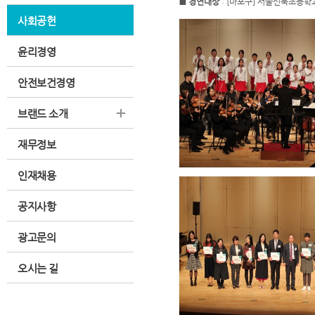
■ 경연대상
:
[
마포구
]
서울신북초등학
사회공헌
윤리경영
안전보건경영
브랜드 소개
재무정보
인재채용
공지사항
광고문의
오시는 길