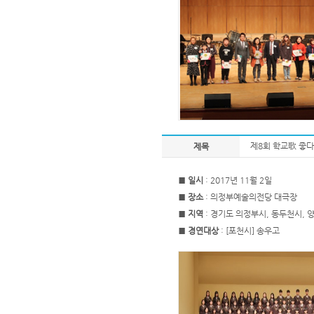
제8회 학교歌 좋다
제목
■
일시
: 2017년 11월 2일
■
장소
: 의정부예술의전당 대극장
■
지역
: 경기도 의정부시, 동두천시, 
■
경연대상
: [포천시] 송우고