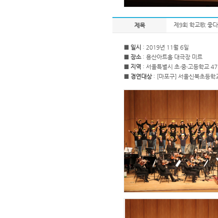
제9회 학교歌 좋다
제목
■ 일시
: 2019년 11월 6일
■ 장소
: 용산아트홀 대극장 미르
■ 지역
: 서울특별시 초∙중∙고등학교 4
■ 경연대상
: [마포구] 서울신북초등학