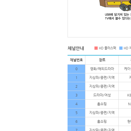
HD 플러스팩
HD 
채널번호
장르
0
영화/해외드라마
케이
1
지상파/종편/지역
2
지상파/종편/지역
3
드라마/여성
K
4
홈쇼핑
N
5
지상파/종편/지역
6
홈쇼핑
현
7
지상파/종편/지역