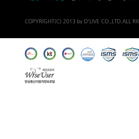
COPYRIGHT(C) 2013 by D'LIVE CO.,LTD.ALL R