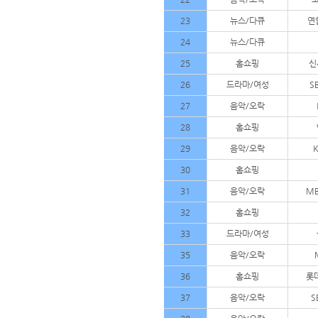
23
뉴스/다큐
연
24
뉴스/다큐
25
홈쇼핑
신
26
드라마/여성
S
27
음악/오락
28
홈쇼핑
29
음악/오락
30
홈쇼핑
31
음악/오락
MB
32
홈쇼핑
33
드라마/여성
35
음악/오락
36
홈쇼핑
롯데
37
음악/오락
S