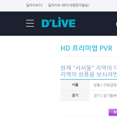
딜라이브TV
딜라이브 레터(대량문자발송)
현재 "서서울" 지역의
지역의 상품을 보시려면
서울
강동
|
구로금천
경기
경기
|
경기동부