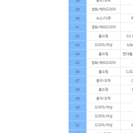
38
음악/오락
39
영화/해외드라마
40
뉴스/다큐
41
영화/해외드라마
42
홈쇼핑
GS 
43
드라마/여성
MB
44
홈쇼핑
현대홈
45
영화/해외드라마
46
홈쇼핑
CJ
47
음악/오락
48
홈쇼핑
49
음악/오락
50
드라마/여성
51
드라마/여성
52
드라마/여성