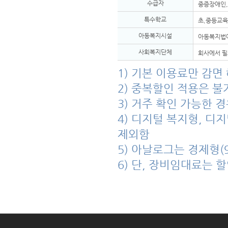
수급자
중증장애인,
특수학교
초,중등교육
아동복지시설
아동복지법
사회복지단체
회사에서 필
1) 기본 이용료만 감면
2) 중복할인 적용은 불
3) 거주 확인 가능한 
4) 디지털 복지형, 
제외함
5) 아날로그는 경제형(
6) 단, 장비임대료는 