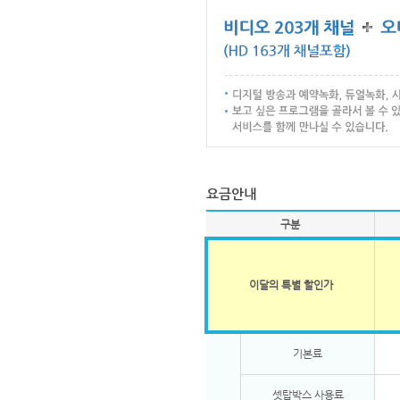
구분
이달의 특별 할인가
기본료
셋탑박스 사용료