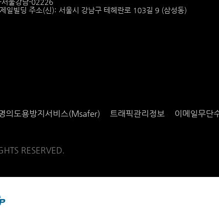
6-서울강남-02226
6 제일빌딩 주소(신): 서울시 강남구 테헤란로 103길 9 (삼성동)
명의도용방지서비스(Msafer)
트래픽관리정보
이메일무단
IGHTS RESERVED.