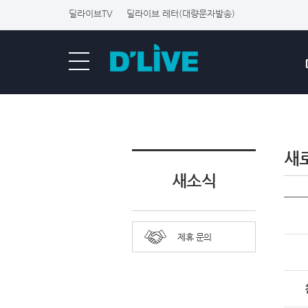
딜라이브TV
딜라이브 레터(대량문자발송)
새
새소식
제휴 문의