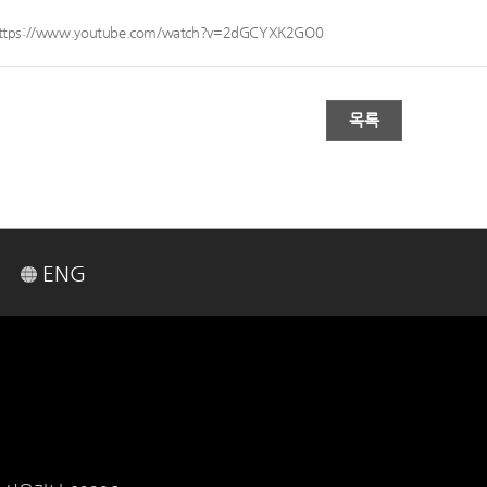
ttps://www.youtube.com/watch?v=2dGCYXK2GO0
목록
ENG