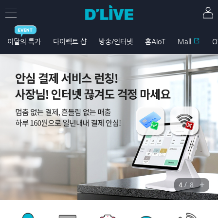
이달의 특가
다이렉트 샵
방송/인터넷
홈AIoT
Mall
O
+
/
4
8