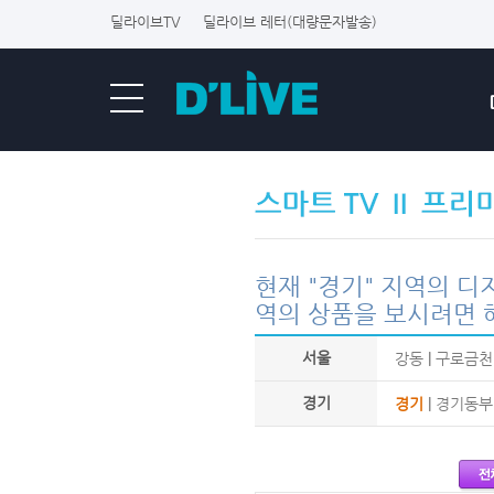
딜라이브TV
딜라이브 레터(대량문자발송)
현재 "경기" 지역의 
역의 상품을 보시려면 
서울
강동
|
구로금천
경기
경기
|
경기동부