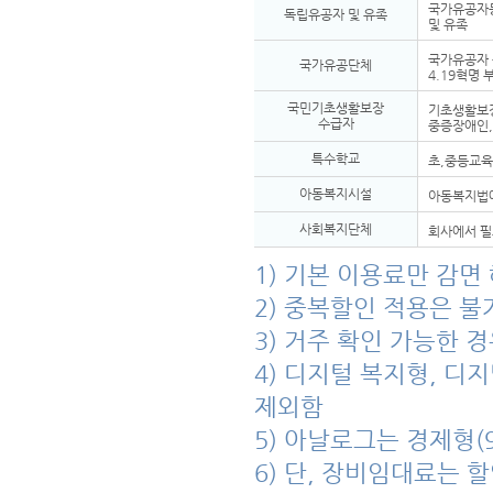
국가유공자등
독립유공자 및 유족
및 유족
국가유공자 
국가유공단체
4.19혁명
국민기초생활보장
기초생활보장
수급자
중증장애인,
특수학교
초,중등교육
아동복지시설
아동복지법
사회복지단체
회사에서 필
1) 기본 이용료만 감면
2) 중복할인 적용은 불
3) 거주 확인 가능한 
4) 디지털 복지형, 
제외함
5) 아날로그는 경제형(
6) 단, 장비임대료는 