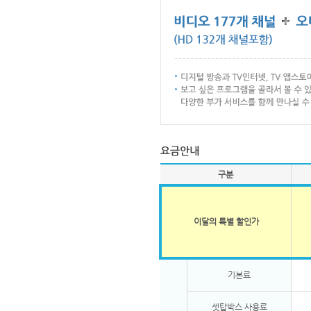
구분
이달의 특별 할인가
기본료
셋탑박스 사용료