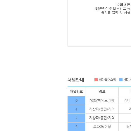
HD 플러스팩
HD 
채널번호
장르
0
영화/해외드라마
케이
1
지상파/종편/지역
2
지상파/종편/지역
3
드라마/여성
K