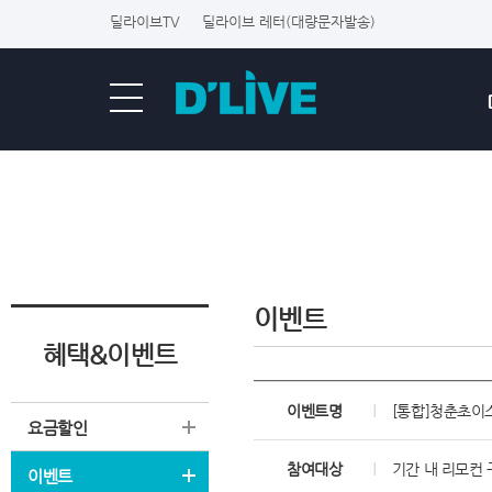
딜라이브TV
딜라이브 레터(대량문자발송)
이벤트
혜택&이벤트
이벤트명
[통합]청춘초이
요금할인
참여대상
기간 내 리모컨 
이벤트