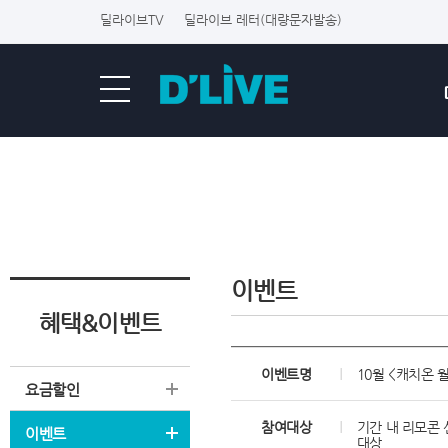
딜라이브TV
딜라이브 레터(대량문자발송)
이벤트
혜택&이벤트
이벤트명
10월 <캐치온 
요금할인
참여대상
기간 내 리모콘 
이벤트
대상